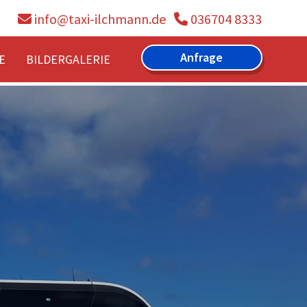
info@taxi-ilchmann.de
036704 8333


Anfrage
E
BILDERGALERIE