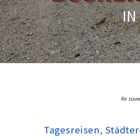
IN
Ihr zuve
Tagesreisen, Städter