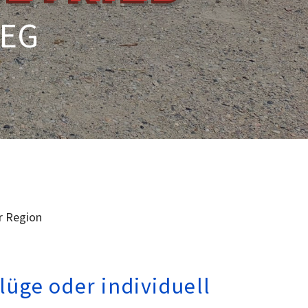
WEG
er Region
lüge oder individuell